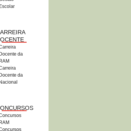
Escolar
ARREIRA
OCENTE
Carreira
Docente da
RAM
Carreira
Docente da
Nacional
CONCURSOS
Concursos
RAM
Concursos