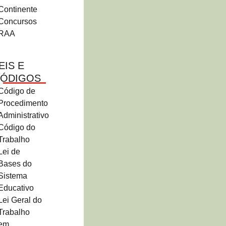
Continente
Concursos
RAA
EIS E
ÓDIGOS
Código de
Procedimento
Administrativo
Código do
Trabalho
Lei de
Bases do
Sistema
Educativo
Lei Geral do
Trabalho
em