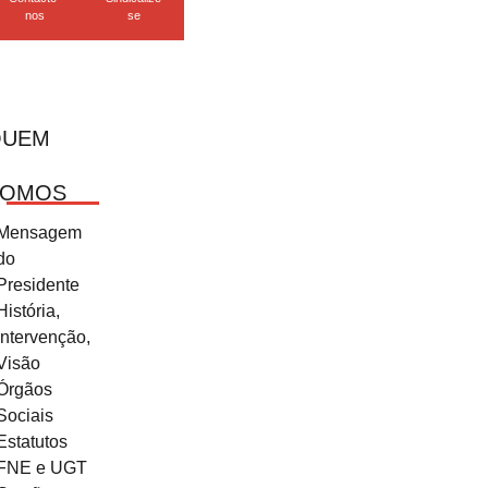
nos
se
QUEM
SOMOS
Mensagem
do
Presidente
História,
Intervenção,
Visão
Órgãos
Sociais
Estatutos
FNE e UGT