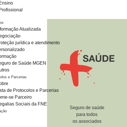
Ensino
Profissional
ços
nformação Atualizada
egociação
roteção jurídica e atendimento
ersonalizado
ormação
eguro de Saúde MGEN
utros
olos e Parcerias
obre
ista de Protocolos e Parcerias
orne-se Parceiro
egalias Sociais da FNE
Seguro de saúde
ação
para todos
os associados