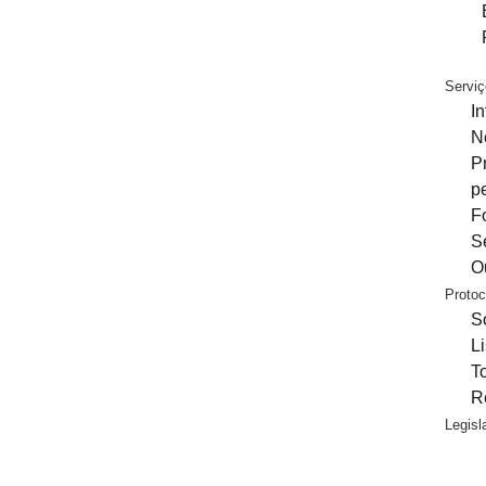
Servi
I
N
P
p
F
S
O
Protoc
S
L
T
R
Legisl