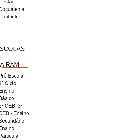
Gestão
Documental
Contactos
SCOLAS
A RAM
Pré-Escolar
1º Ciclo
Ensino
Básico
2º CEB, 3º
CEB - Ensino
Secundário
Ensino
Particular