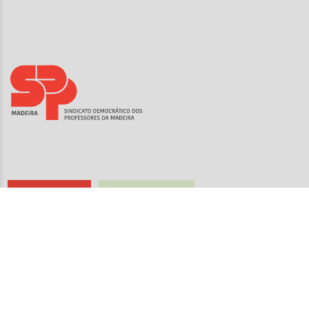
Sindicalize-se
Seguro de Saúde
CONTACTOS
SINDICATO DEMOCRÁTICO DOS
PROFESSORES DA MADEIRA
(SEDE)