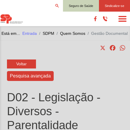
Seguro de Saúde
Sindicalize-se
Está em...
Entrada
SDPM
Quem Somos
Gestão Documental
X
Faceb
W
Voltar
Pesquisa avançada
D02 - Legislação
-
Diversos
-
Parentalidade