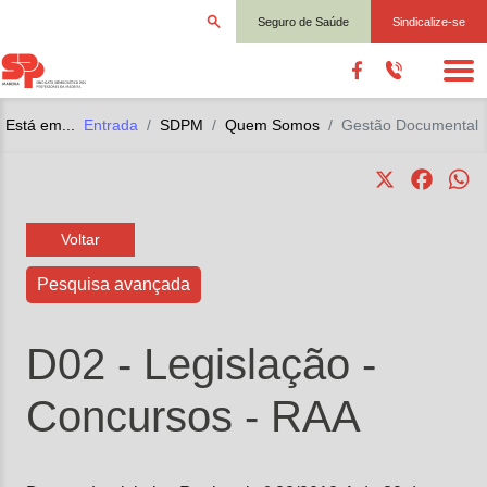
Seguro de Saúde
Sindicalize-se
Está em...
Entrada
SDPM
Quem Somos
Gestão Documental
X
Faceb
W
Voltar
Pesquisa avançada
D02 - Legislação
-
Concursos
- RAA