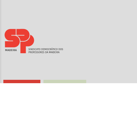
Sindicalize-se
Seguro de Saúde
CONTACTOS
SINDICATO DEMOCRÁTICO DOS
PROFESSORES DA MADEIRA
(SEDE)