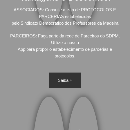
ASSOCIADOS: Consulte a lista de PROTOCOLOS E
PARCERIAS estabelecidas
pelo Sindicato Democrático dos Professores da Madeira
PARCEIROS: Faça parte da rede de Parceiros do SDPM.
Utilize a nossa
App para propor o estabelecimento de parcerias e
protocolos.
Saiba +