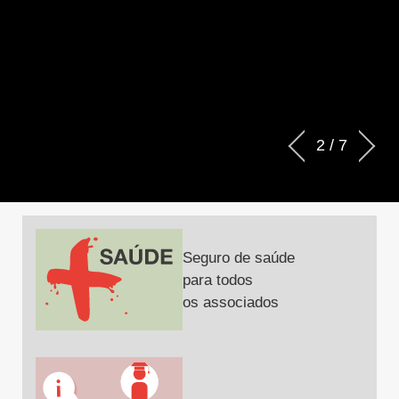
2
/
7
Seguro de saúde
para todos
os associados