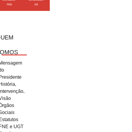
nos
se
QUEM
SOMOS
Mensagem
do
Presidente
História,
Intervenção,
Visão
Órgãos
Sociais
Estatutos
FNE e UGT