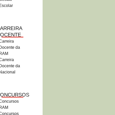
Escolar
ARREIRA
OCENTE
Carreira
Docente da
RAM
Carreira
Docente da
Nacional
CONCURSOS
Concursos
RAM
Concursos