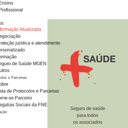
Ensino
Profissional
ços
nformação Atualizada
egociação
roteção jurídica e atendimento
ersonalizado
ormação
eguro de Saúde MGEN
utros
olos e Parcerias
obre
ista de Protocolos e Parcerias
orne-se Parceiro
egalias Sociais da FNE
Seguro de saúde
ação
para todos
os associados