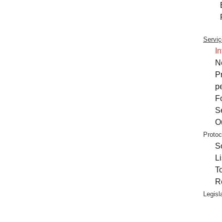
Servi
I
N
P
p
F
S
O
Protoc
S
L
T
R
Legisl