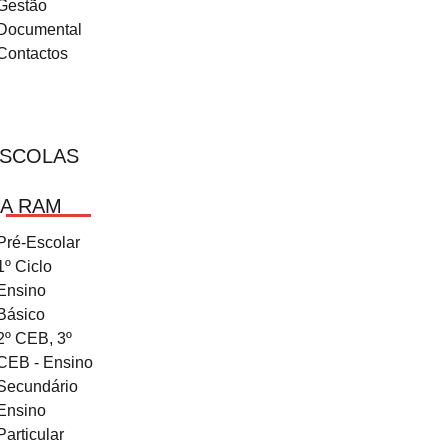
Gestão
Documental
Contactos
SCOLAS
A RAM
Pré-Escolar
1º Ciclo
Ensino
Básico
2º CEB, 3º
CEB - Ensino
Secundário
Ensino
Particular