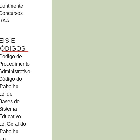
Continente
Concursos
RAA
EIS E
ÓDIGOS
Código de
Procedimento
Administrativo
Código do
Trabalho
Lei de
Bases do
Sistema
Educativo
Lei Geral do
Trabalho
em