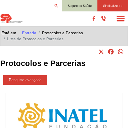
Seguro de Saúde
Sindicalize-se
Está em...
Entrada
Protocolos e Parcerias
Lista de Protocolos e Parcerias
X
Faceb
W
Protocolos e Parcerias
Pesquisa avançada